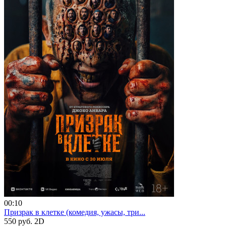
00:10
Призрак в клетке (комедия, ужасы, три...
550 руб.
2D