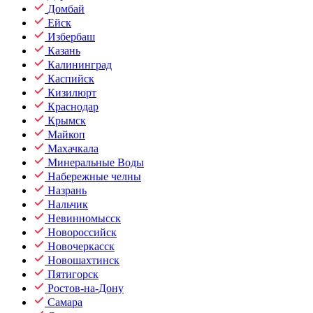
Домбай
Ейск
Избербаш
Казань
Калининград
Каспийск
Кизилюрт
Краснодар
Крымск
Майкоп
Махачкала
Минеральные Воды
Набережные челны
Назрань
Нальчик
Невинномысск
Новороссийск
Новочеркасск
Новошахтинск
Пятигорск
Ростов-на-Дону
Самара