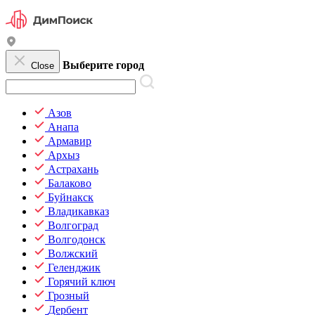
Выберите город
Close
Азов
Анапа
Армавир
Архыз
Астрахань
Балаково
Буйнакск
Владикавказ
Волгоград
Волгодонск
Волжский
Геленджик
Горячий ключ
Грозный
Дербент