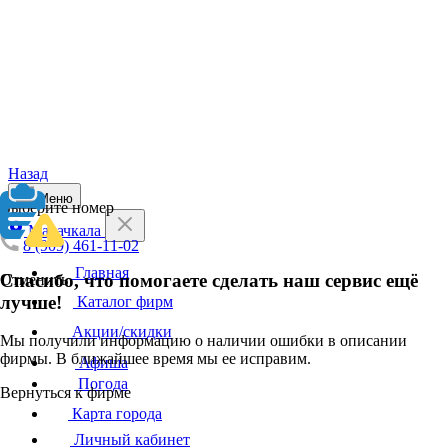
Назад
Меню
Выберите номер
Махачкала
8 (909) 461-11-02
Главная
Спасибо, что помогаете сделать наш сервис ещё
Отменить
лучше!
Каталог фирм
Акции/скидки
Мы получили информацию о наличии ошибки в описании
фирмы. В ближайшее время мы ее исправим.
Афиша
Погода
Вернуться к фирме
Карта города
Личный кабинет