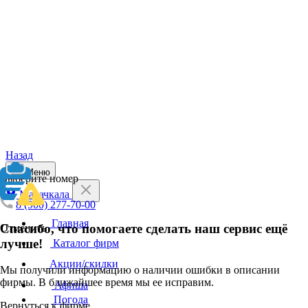
Назад
Меню
Выберите номер
Махачкала
8 (900) 277-70-00
Главная
Спасибо, что помогаете сделать наш сервис ещё
Отменить
лучше!
Каталог фирм
Акции/скидки
Мы получили информацию о наличии ошибки в описании
фирмы. В ближайшее время мы ее исправим.
Афиша
Погода
Вернуться к фирме