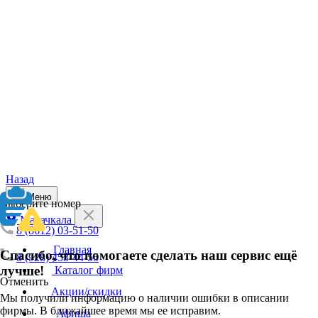
Назад
Меню
Выберите номер
Махачкала
8 (8612) 03-51-50
Главная
Спасибо, что помогаете сделать наш сервис ещё
8 (928) 453-44-55
лучше!
Каталог фирм
Отменить
Акции/скидки
Мы получили информацию о наличии ошибки в описании
фирмы. В ближайшее время мы ее исправим.
Афиша