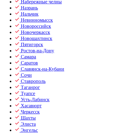
Набережные челны
Назрань
Нальчик
Невинномысск
Новороссийск
Новочеркасск
Новошахтинск
Пятигорск
Ростов-на-Дону
Самара
Саратов
Славянск-на-Кубани
Сочи
Ставрополь
Таганрог
Туапсе
Усть-Лабинск
Хасавюрт
Черкесск
Шахты
Элиста
Энгельс