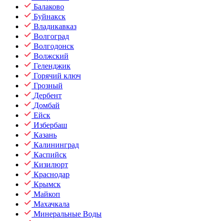
Балаково
Буйнакск
Владикавказ
Волгоград
Волгодонск
Волжский
Геленджик
Горячий ключ
Грозный
Дербент
Домбай
Ейск
Избербаш
Казань
Калининград
Каспийск
Кизилюрт
Краснодар
Крымск
Майкоп
Махачкала
Минеральные Воды