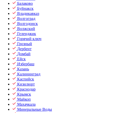
Балаково
Буйнакск
Владикавказ
Волгоград
Волгодонск
Волжский
Геленджик
Горячий ключ
Грозный
Дербент
Домбай
Ейск
Избербаш
Казань
Калининград
Каспийск
Кизилюрт
Краснодар
Крымск
Майкоп
Махачкала
Минеральные Воды