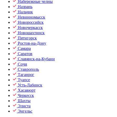
Набережные челны
Назрань
Нальчик
Невинномысск
Новороссийск
Новочеркасск
Новошахтинск
Пятигорск
Ростов-на-Дону
Самара
Саратов
Славянск-на-Кубани
Сочи
Ставрополь
Таганрог
Туапсе
Усть-Лабинск
Хасавюрт
Черкесск
Шахты
Элиста
Энгельс