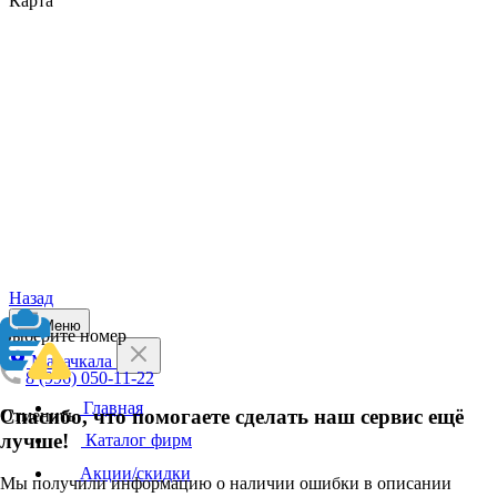
Карта
Назад
Меню
Выберите номер
Махачкала
8 (996) 050-11-22
Главная
Спасибо, что помогаете сделать наш сервис ещё
Отменить
лучше!
Каталог фирм
Акции/скидки
Мы получили информацию о наличии ошибки в описании