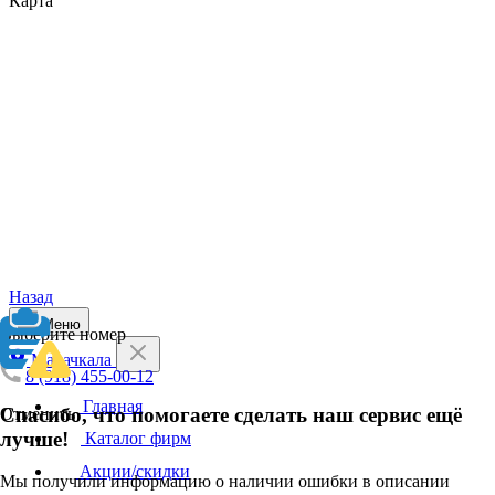
Карта
Назад
Меню
Выберите номер
Махачкала
8 (918) 455-00-12
Главная
Спасибо, что помогаете сделать наш сервис ещё
Отменить
лучше!
Каталог фирм
Акции/скидки
Мы получили информацию о наличии ошибки в описании