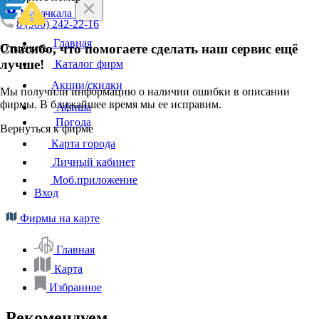
Махачкала
8 (900) 242-22-16
Главная
Спасибо, что помогаете сделать наш сервис ещё
Отменить
лучше!
Каталог фирм
Акции/скидки
Мы получили информацию о наличии ошибки в описании
фирмы. В ближайшее время мы ее исправим.
Афиша
Погода
Вернуться к фирме
Карта города
Личный кабинет
Моб.приложение
Вход
Фирмы на карте
Главная
Карта
Избранное
Рекомендуем