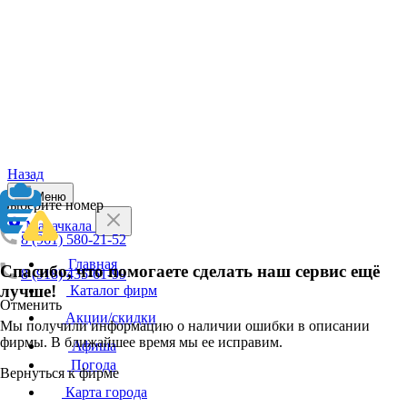
Назад
Меню
Выберите номер
Махачкала
8 (961) 580-21-52
Главная
Спасибо, что помогаете сделать наш сервис ещё
8 (918) 435-61-99
лучше!
Каталог фирм
Отменить
Акции/скидки
Мы получили информацию о наличии ошибки в описании
фирмы. В ближайшее время мы ее исправим.
Афиша
Погода
Вернуться к фирме
Карта города