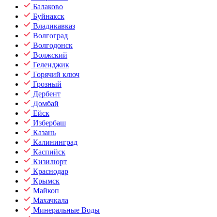
Балаково
Буйнакск
Владикавказ
Волгоград
Волгодонск
Волжский
Геленджик
Горячий ключ
Грозный
Дербент
Домбай
Ейск
Избербаш
Казань
Калининград
Каспийск
Кизилюрт
Краснодар
Крымск
Майкоп
Махачкала
Минеральные Воды