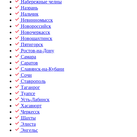
Набережные челны
Назрань
Нальчик
Невинномысск
Новороссийск
Новочеркасск
Новошахтинск
Пятигорск
Ростов-на-Дону
Самара
Саратов
Славянск-на-Кубани
Сочи
Ставрополь
Таганрог
Туапсе
Усть-Лабинск
Хасавюрт
Черкесск
Шахты
Элиста
Энгельс