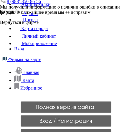
8 (988) 356-86-56
Акции/скидки
Мы получили информацию о наличии ошибки в описании
Отменить
фирмы. В ближайшее время мы ее исправим.
Афиша
Погода
Вернуться к фирме
Карта города
Личный кабинет
Моб.приложение
Вход
Фирмы на карте
Главная
Карта
Избранное