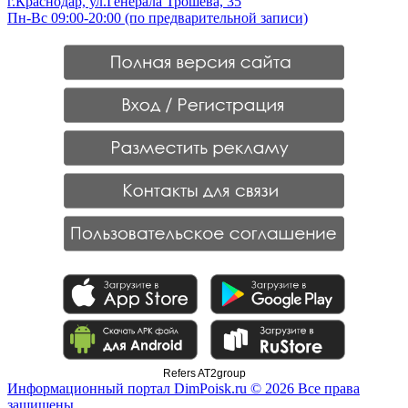
г.Краснодар, ул.Генерала Трошева, 35
Пн-Вс 09:00-20:00 (по предварительной записи)
Refers AT2group
Информационный портал DimPoisk.ru © 2026 Все права
защищены