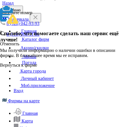
Назад
Меню
Выберите номер
Махачкала
8 (928) 042-93-93
Главная
Спасибо, что помогаете сделать наш сервис ещё
8 (918) 988-11-88
лучше!
Каталог фирм
Отменить
Акции/скидки
Мы получили информацию о наличии ошибки в описании
фирмы. В ближайшее время мы ее исправим.
Афиша
Погода
Вернуться к фирме
Карта города
Личный кабинет
Моб.приложение
Вход
Фирмы на карте
Главная
Карта