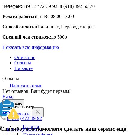
Телефон:
8 (918) 472-39-92, 8 (918) 392-56-70
Режим работы:
Пн-Вс 08:00-18:00
Способ оплаты:
Наличные, Перевод с карты
Средний чек стрижек:
до 500р
Показать всю информацию
Описание
Отзывы
На карте
Отзывы
Написать отзыв
Нет отзывов. Ваш будет первым!
Назад
Меню
Выберите номер
Махачкала
8 (918) 472-39-92
Главная
Спасибо, что помогаете сделать наш сервис ещё
8 (918) 392-56-70