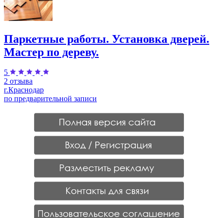
Паркетные работы. Установка дверей.
Мастер по дереву.
5
2 отзыва
г.Краснодар
по предварительной записи