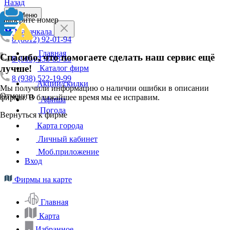
Назад
Меню
Выберите номер
Махачкала
8 (8612) 92-01-94
Главная
Спасибо, что помогаете сделать наш сервис ещё
8 (905) 438-83-53
лучше!
Каталог фирм
8 (938) 522-19-99
Акции/скидки
Мы получили информацию о наличии ошибки в описании
Отменить
фирмы. В ближайшее время мы ее исправим.
Афиша
Погода
Вернуться к фирме
Карта города
Личный кабинет
Моб.приложение
Вход
Фирмы на карте
Главная
Карта
Избранное