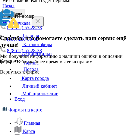
Нет отзывов. Ваш будет первым!
Назад
Меню
Выберите номер
Махачкала
8 (8612) 55-28-38
Главная
Спасибо, что помогаете сделать наш сервис ещё
(800) 200-88-88
лучше!
Каталог фирм
8 (8612) 55-28-38
Акции/скидки
Мы получили информацию о наличии ошибки в описании
Отменить
фирмы. В ближайшее время мы ее исправим.
Афиша
Погода
Вернуться к фирме
Карта города
Личный кабинет
Моб.приложение
Вход
Фирмы на карте
Главная
Карта