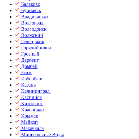
Балаково
Буйнакск
Владикавказ
Волгоград
Волгодонск
Волжский
Геленджик
Горячий ключ
Грозный
Дербент
Домбай
Ейск
Избербаш
Казань
Калининград
Каспийск
Кизилюрт
Краснодар
Крымск
Майкоп
Махачкала
Минеральные Воды