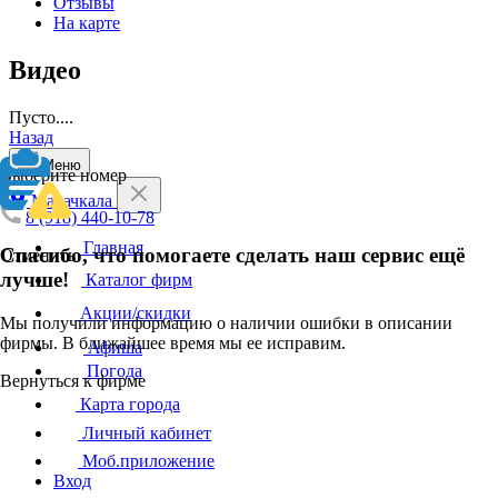
Отзывы
На карте
Видео
Пусто....
Назад
Меню
Выберите номер
Махачкала
8 (918) 440-10-78
Главная
Спасибо, что помогаете сделать наш сервис ещё
Отменить
лучше!
Каталог фирм
Акции/скидки
Мы получили информацию о наличии ошибки в описании
фирмы. В ближайшее время мы ее исправим.
Афиша
Погода
Вернуться к фирме
Карта города
Личный кабинет
Моб.приложение
Вход