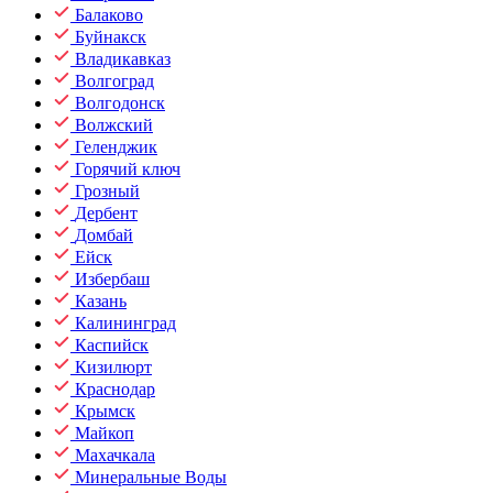
Балаково
Буйнакск
Владикавказ
Волгоград
Волгодонск
Волжский
Геленджик
Горячий ключ
Грозный
Дербент
Домбай
Ейск
Избербаш
Казань
Калининград
Каспийск
Кизилюрт
Краснодар
Крымск
Майкоп
Махачкала
Минеральные Воды