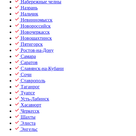
Набережные челны
Назрань
Нальчик
Невинномысск
Новороссийск
Новочеркасск
Новошахтинск
Пятигорск
Ростов-на-Дону
Самара
Саратов
Славянск-на-Кубани
Сочи
Ставрополь
Таганрог
Туапсе
Усть-Лабинск
Хасавюрт
Черкесск
Шахты
Элиста
Энгельс