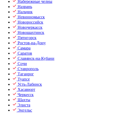
Набережные челны
Назрань
Нальчик
Невинномысск
Новороссийск
Новочеркасск
Новошахтинск
Пятигорск
Ростов-на-Дону
Самара
Саратов
Славянск-на-Кубани
Сочи
Ставрополь
Таганрог
Туапсе
Усть-Лабинск
Хасавюрт
Черкесск
Шахты
Элиста
Энгельс