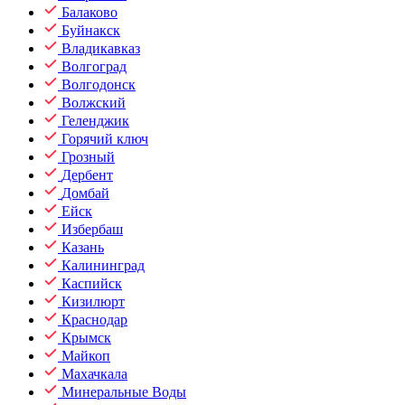
Балаково
Буйнакск
Владикавказ
Волгоград
Волгодонск
Волжский
Геленджик
Горячий ключ
Грозный
Дербент
Домбай
Ейск
Избербаш
Казань
Калининград
Каспийск
Кизилюрт
Краснодар
Крымск
Майкоп
Махачкала
Минеральные Воды