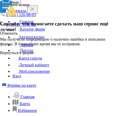
Меню
Выберите номер
Махачкала
8 (961) 520-88-03
Главная
Спасибо, что помогаете сделать наш сервис ещё
8 (8612) 75-06-82
лучше!
Каталог фирм
Отменить
Акции/скидки
Мы получили информацию о наличии ошибки в описании
фирмы. В ближайшее время мы ее исправим.
Афиша
Погода
Вернуться к фирме
Карта города
Личный кабинет
Моб.приложение
Вход
Фирмы на карте
Главная
Карта
Избранное