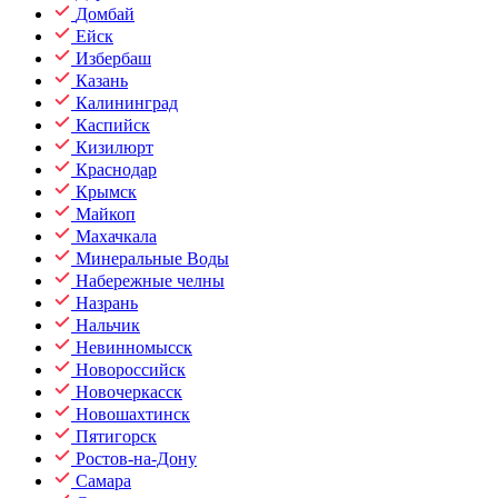
Домбай
Ейск
Избербаш
Казань
Калининград
Каспийск
Кизилюрт
Краснодар
Крымск
Майкоп
Махачкала
Минеральные Воды
Набережные челны
Назрань
Нальчик
Невинномысск
Новороссийск
Новочеркасск
Новошахтинск
Пятигорск
Ростов-на-Дону
Самара