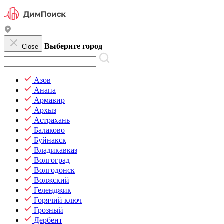
Выберите город
Close
Азов
Анапа
Армавир
Архыз
Астрахань
Балаково
Буйнакск
Владикавказ
Волгоград
Волгодонск
Волжский
Геленджик
Горячий ключ
Грозный
Дербент