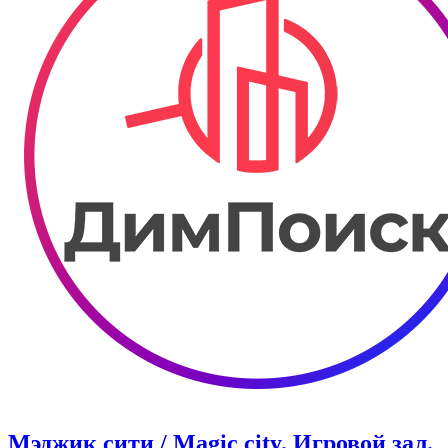
Мэджик сити / Magic city. ​Игровой зал.