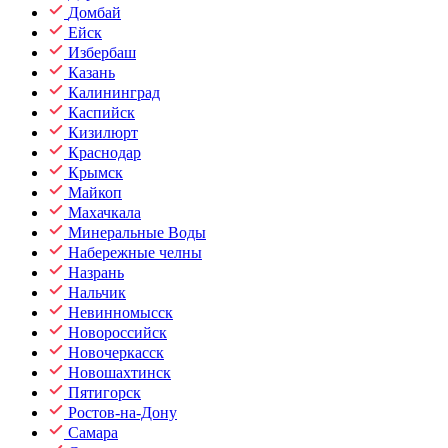
Домбай
Ейск
Избербаш
Казань
Калининград
Каспийск
Кизилюрт
Краснодар
Крымск
Майкоп
Махачкала
Минеральные Воды
Набережные челны
Назрань
Нальчик
Невинномысск
Новороссийск
Новочеркасск
Новошахтинск
Пятигорск
Ростов-на-Дону
Самара