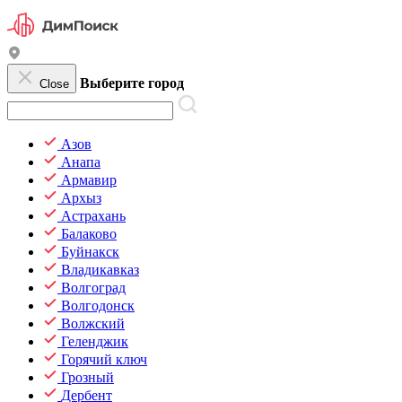
Выберите город
Close
Азов
Анапа
Армавир
Архыз
Астрахань
Балаково
Буйнакск
Владикавказ
Волгоград
Волгодонск
Волжский
Геленджик
Горячий ключ
Грозный
Дербент