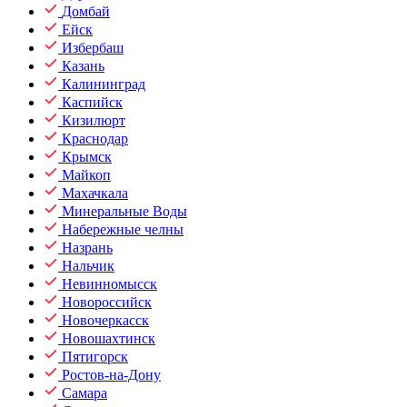
Домбай
Ейск
Избербаш
Казань
Калининград
Каспийск
Кизилюрт
Краснодар
Крымск
Майкоп
Махачкала
Минеральные Воды
Набережные челны
Назрань
Нальчик
Невинномысск
Новороссийск
Новочеркасск
Новошахтинск
Пятигорск
Ростов-на-Дону
Самара