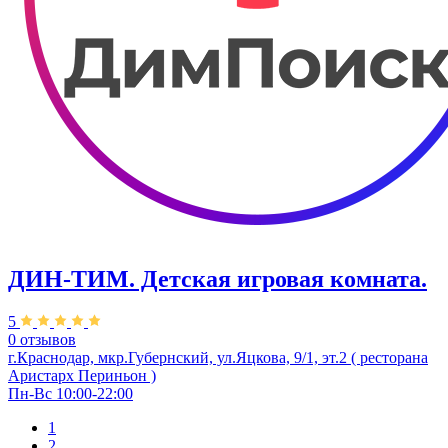
ДИН-ТИМ. Детская игровая комната.
5
0 отзывов
г.Краснодар, мкр.Губернский, ул.Яцкова, 9/1, эт.2 ( ресторана
Аристарх Периньон )
Пн-Вс 10:00-22:00
1
2