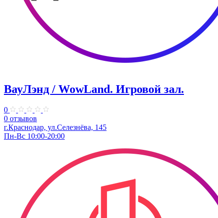
ВауЛэнд / WowLand. ​Игровой зал.
0
0 отзывов
г.Краснодар, ул.Селезнёва, 145
Пн-Вс 10:00-20:00