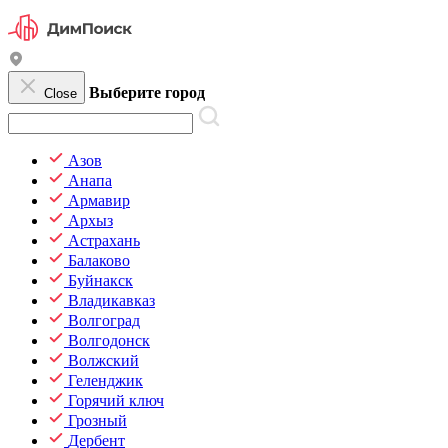
Выберите город
Close
Азов
Анапа
Армавир
Архыз
Астрахань
Балаково
Буйнакск
Владикавказ
Волгоград
Волгодонск
Волжский
Геленджик
Горячий ключ
Грозный
Дербент