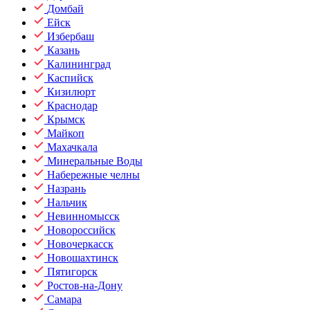
Домбай
Ейск
Избербаш
Казань
Калининград
Каспийск
Кизилюрт
Краснодар
Крымск
Майкоп
Махачкала
Минеральные Воды
Набережные челны
Назрань
Нальчик
Невинномысск
Новороссийск
Новочеркасск
Новошахтинск
Пятигорск
Ростов-на-Дону
Самара