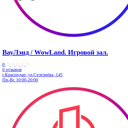
ВауЛэнд / WowLand. ​Игровой зал.
0
0 отзывов
г.Краснодар, ул.Селезнёва, 145
Пн-Вс 10:00-20:00