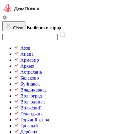
Выберите город
Close
Азов
Анапа
Армавир
Архыз
Астрахань
Балаково
Буйнакск
Владикавказ
Волгоград
Волгодонск
Волжский
Геленджик
Горячий ключ
Грозный
Дербент