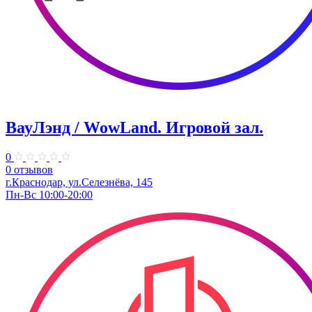
ВауЛэнд / WowLand. ​Игровой зал.
0
0 отзывов
г.Краснодар, ул.Селезнёва, 145
Пн-Вс 10:00-20:00