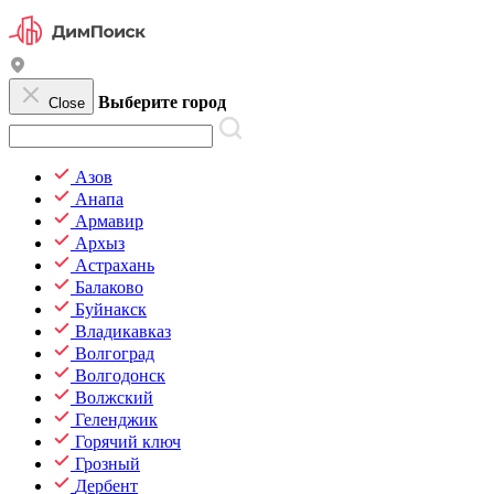
Выберите город
Close
Азов
Анапа
Армавир
Архыз
Астрахань
Балаково
Буйнакск
Владикавказ
Волгоград
Волгодонск
Волжский
Геленджик
Горячий ключ
Грозный
Дербент