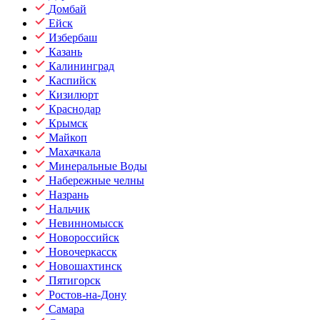
Домбай
Ейск
Избербаш
Казань
Калининград
Каспийск
Кизилюрт
Краснодар
Крымск
Майкоп
Махачкала
Минеральные Воды
Набережные челны
Назрань
Нальчик
Невинномысск
Новороссийск
Новочеркасск
Новошахтинск
Пятигорск
Ростов-на-Дону
Самара