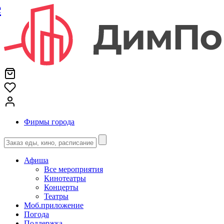
е
Фирмы города
Афиша
Все мероприятия
Кинотеатры
Концерты
Театры
Моб.приложение
Погода
Поддержка