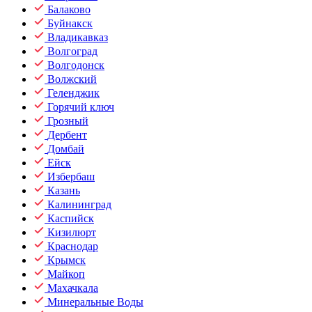
Балаково
Буйнакск
Владикавказ
Волгоград
Волгодонск
Волжский
Геленджик
Горячий ключ
Грозный
Дербент
Домбай
Ейск
Избербаш
Казань
Калининград
Каспийск
Кизилюрт
Краснодар
Крымск
Майкоп
Махачкала
Минеральные Воды