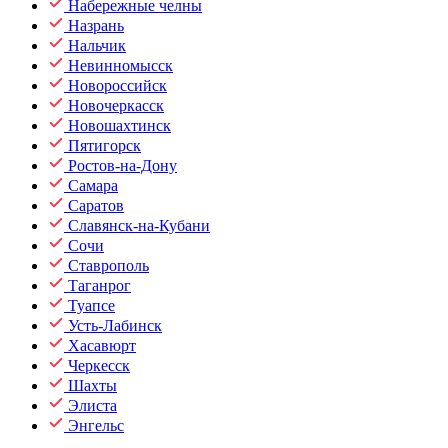
Набережные челны
Назрань
Нальчик
Невинномысск
Новороссийск
Новочеркасск
Новошахтинск
Пятигорск
Ростов-на-Дону
Самара
Саратов
Славянск-на-Кубани
Сочи
Ставрополь
Таганрог
Туапсе
Усть-Лабинск
Хасавюрт
Черкесск
Шахты
Элиста
Энгельс