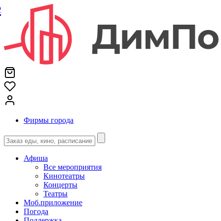
е
Фирмы города
Афиша
Все мероприятия
Кинотеатры
Концерты
Театры
Моб.приложение
Погода
Поддержка