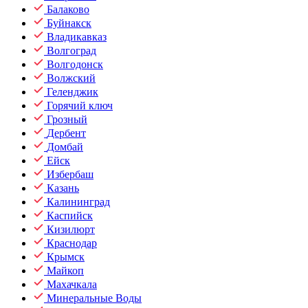
Балаково
Буйнакск
Владикавказ
Волгоград
Волгодонск
Волжский
Геленджик
Горячий ключ
Грозный
Дербент
Домбай
Ейск
Избербаш
Казань
Калининград
Каспийск
Кизилюрт
Краснодар
Крымск
Майкоп
Махачкала
Минеральные Воды