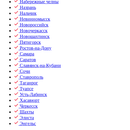
Набережные челны
Назрань
Нальчик
Невинномысск
Новороссийск
Новочеркасск
Новошахтинск
Пятигорск
Ростов-на-Дону
Самара
Саратов
Славянск-на-Кубани
Сочи
Ставрополь
Таганрог
Туапсе
Усть-Лабинск
Хасавюрт
Черкесск
Шахты
Элиста
Энгельс