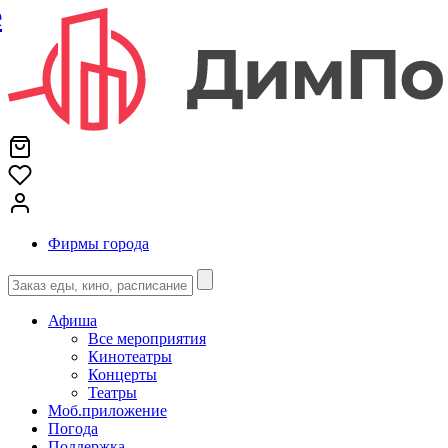
е
Фирмы города
Афиша
Все мероприятия
Кинотеатры
Концерты
Театры
Моб.приложение
Погода
Поддержка