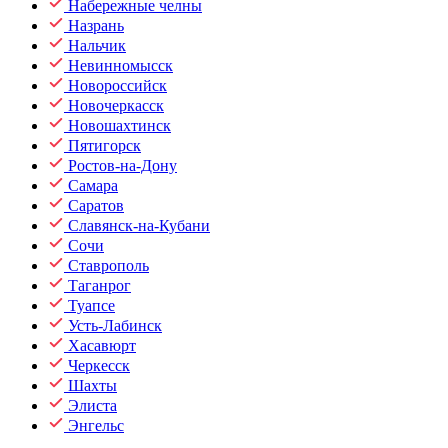
Набережные челны
Назрань
Нальчик
Невинномысск
Новороссийск
Новочеркасск
Новошахтинск
Пятигорск
Ростов-на-Дону
Самара
Саратов
Славянск-на-Кубани
Сочи
Ставрополь
Таганрог
Туапсе
Усть-Лабинск
Хасавюрт
Черкесск
Шахты
Элиста
Энгельс