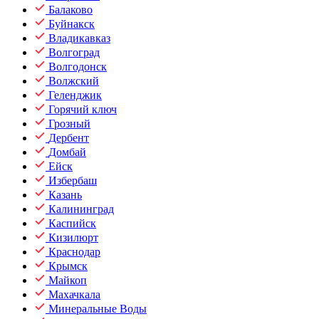
Балаково
Буйнакск
Владикавказ
Волгоград
Волгодонск
Волжский
Геленджик
Горячий ключ
Грозный
Дербент
Домбай
Ейск
Избербаш
Казань
Калининград
Каспийск
Кизилюрт
Краснодар
Крымск
Майкоп
Махачкала
Минеральные Воды