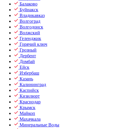
Балаково
Буйнакск
Владикавказ
Волгоград
Волгодонск
Волжский
Геленджик
Горячий ключ
Грозный
Дербент
Домбай
Ейск
Избербаш
Казань
Калининград
Каспийск
Кизилюрт
Краснодар
Крымск
Майкоп
Махачкала
Минеральные Воды