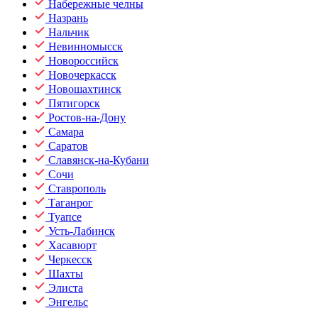
Набережные челны
Назрань
Нальчик
Невинномысск
Новороссийск
Новочеркасск
Новошахтинск
Пятигорск
Ростов-на-Дону
Самара
Саратов
Славянск-на-Кубани
Сочи
Ставрополь
Таганрог
Туапсе
Усть-Лабинск
Хасавюрт
Черкесск
Шахты
Элиста
Энгельс