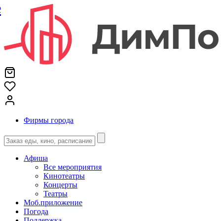
е
Фирмы города
Афиша
Все мероприятия
Кинотеатры
Концерты
Театры
Моб.приложение
Погода
Поддержка