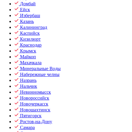
Домбай
Ейск
Избербаш
Казань
Калининград
Каспийск
Кизилюрт
Краснодар
Крымск
Майкоп
Махачкала
Минеральные Воды
Набережные челны
Назрань
Нальчик
Невинномысск
Новороссийск
Новочеркасск
Новошахтинск
Пятигорск
Ростов-на-Дону
Самара