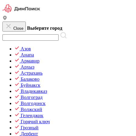
Выберите город
Close
Азов
Анапа
Армавир
Архыз
Астрахань
Балаково
Буйнакск
Владикавказ
Волгоград
Волгодонск
Волжский
Геленджик
Горячий ключ
Грозный
Дербент