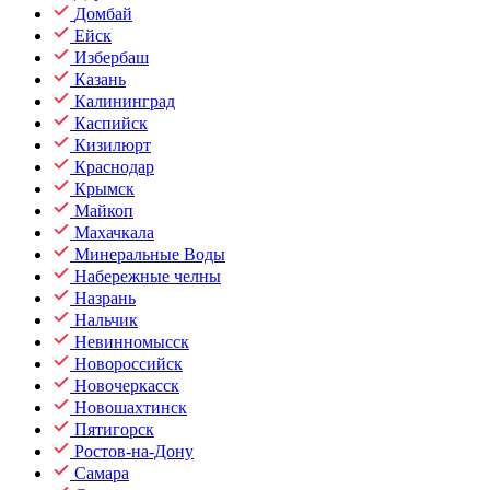
Домбай
Ейск
Избербаш
Казань
Калининград
Каспийск
Кизилюрт
Краснодар
Крымск
Майкоп
Махачкала
Минеральные Воды
Набережные челны
Назрань
Нальчик
Невинномысск
Новороссийск
Новочеркасск
Новошахтинск
Пятигорск
Ростов-на-Дону
Самара