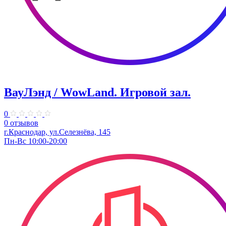
ВауЛэнд / WowLand. ​Игровой зал.
0
0 отзывов
г.Краснодар, ул.Селезнёва, 145
Пн-Вс 10:00-20:00