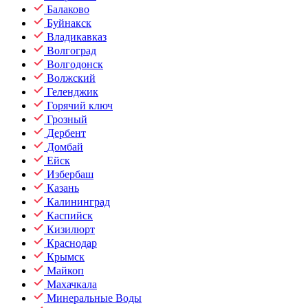
Балаково
Буйнакск
Владикавказ
Волгоград
Волгодонск
Волжский
Геленджик
Горячий ключ
Грозный
Дербент
Домбай
Ейск
Избербаш
Казань
Калининград
Каспийск
Кизилюрт
Краснодар
Крымск
Майкоп
Махачкала
Минеральные Воды