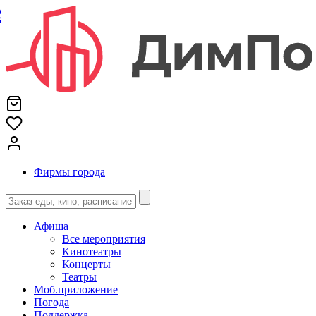
е
Фирмы города
Афиша
Все мероприятия
Кинотеатры
Концерты
Театры
Моб.приложение
Погода
Поддержка