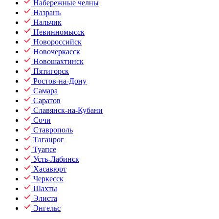
Набережные челны
Назрань
Нальчик
Невинномысск
Новороссийск
Новочеркасск
Новошахтинск
Пятигорск
Ростов-на-Дону
Самара
Саратов
Славянск-на-Кубани
Сочи
Ставрополь
Таганрог
Туапсе
Усть-Лабинск
Хасавюрт
Черкесск
Шахты
Элиста
Энгельс