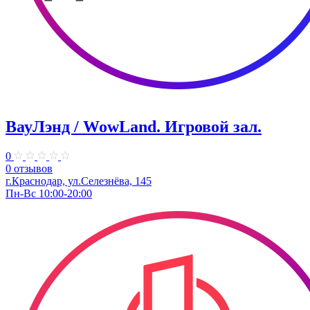
ВауЛэнд / WowLand. ​Игровой зал.
0
0 отзывов
г.Краснодар, ул.Селезнёва, 145
Пн-Вс 10:00-20:00