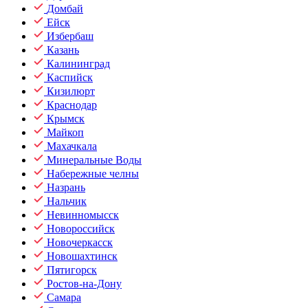
Домбай
Ейск
Избербаш
Казань
Калининград
Каспийск
Кизилюрт
Краснодар
Крымск
Майкоп
Махачкала
Минеральные Воды
Набережные челны
Назрань
Нальчик
Невинномысск
Новороссийск
Новочеркасск
Новошахтинск
Пятигорск
Ростов-на-Дону
Самара