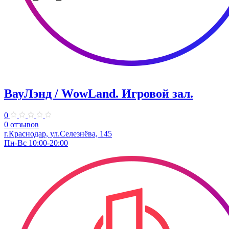
ВауЛэнд / WowLand. ​Игровой зал.
0
0 отзывов
г.Краснодар, ул.Селезнёва, 145
Пн-Вс 10:00-20:00