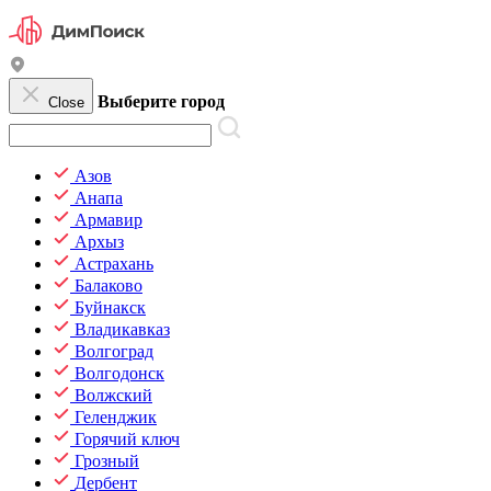
Выберите город
Close
Азов
Анапа
Армавир
Архыз
Астрахань
Балаково
Буйнакск
Владикавказ
Волгоград
Волгодонск
Волжский
Геленджик
Горячий ключ
Грозный
Дербент