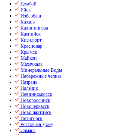
Домбай
Ейск
Избербаш
Казань
Калининград
Каспийск
Кизилюрт
Краснодар
Крымск
Майкоп
Махачкала
Минеральные Воды
Набережные челны
Назрань
Нальчик
Невинномысск
Новороссийск
Новочеркасск
Новошахтинск
Пятигорск
Ростов-на-Дону
Самара