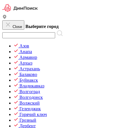
Выберите город
Close
Азов
Анапа
Армавир
Архыз
Астрахань
Балаково
Буйнакск
Владикавказ
Волгоград
Волгодонск
Волжский
Геленджик
Горячий ключ
Грозный
Дербент