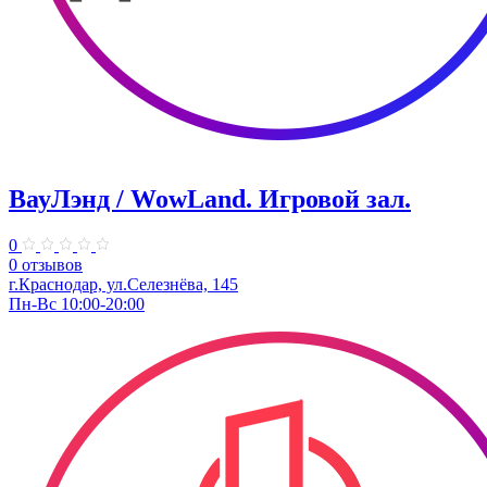
ВауЛэнд / WowLand. ​Игровой зал.
0
0 отзывов
г.Краснодар, ул.Селезнёва, 145
Пн-Вс 10:00-20:00