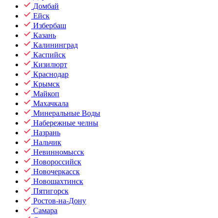
Домбай
Ейск
Избербаш
Казань
Калининград
Каспийск
Кизилюрт
Краснодар
Крымск
Майкоп
Махачкала
Минеральные Воды
Набережные челны
Назрань
Нальчик
Невинномысск
Новороссийск
Новочеркасск
Новошахтинск
Пятигорск
Ростов-на-Дону
Самара