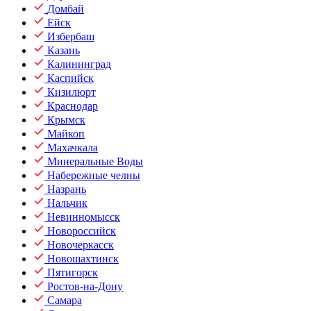
Домбай
Ейск
Избербаш
Казань
Калининград
Каспийск
Кизилюрт
Краснодар
Крымск
Майкоп
Махачкала
Минеральные Воды
Набережные челны
Назрань
Нальчик
Невинномысск
Новороссийск
Новочеркасск
Новошахтинск
Пятигорск
Ростов-на-Дону
Самара