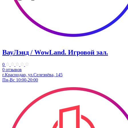
ВауЛэнд / WowLand. ​Игровой зал.
0
0 отзывов
г.Краснодар, ул.Селезнёва, 145
Пн-Вс 10:00-20:00