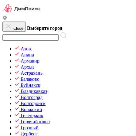
Выберите город
Close
Азов
Анапа
Армавир
Архыз
Астрахань
Балаково
Буйнакск
Владикавказ
Волгоград
Волгодонск
Волжский
Геленджик
Горячий ключ
Грозный
Дербент