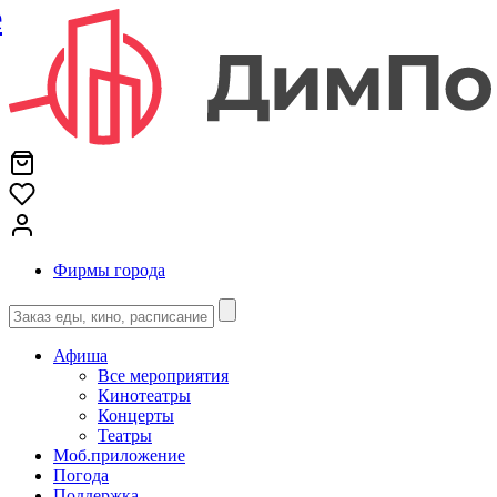
е
Фирмы города
Афиша
Все мероприятия
Кинотеатры
Концерты
Театры
Моб.приложение
Погода
Поддержка