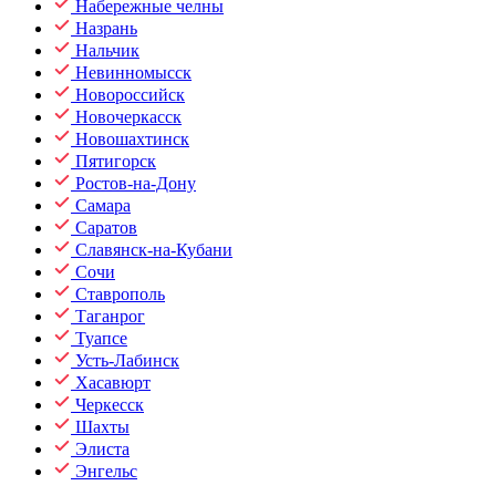
Набережные челны
Назрань
Нальчик
Невинномысск
Новороссийск
Новочеркасск
Новошахтинск
Пятигорск
Ростов-на-Дону
Самара
Саратов
Славянск-на-Кубани
Сочи
Ставрополь
Таганрог
Туапсе
Усть-Лабинск
Хасавюрт
Черкесск
Шахты
Элиста
Энгельс