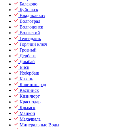
Балаково
Буйнакск
Владикавказ
Волгоград
Волгодонск
Волжский
Геленджик
Горячий ключ
Грозный
Дербент
Домбай
Ейск
Избербаш
Казань
Калининград
Каспийск
Кизилюрт
Краснодар
Крымск
Майкоп
Махачкала
Минеральные Воды