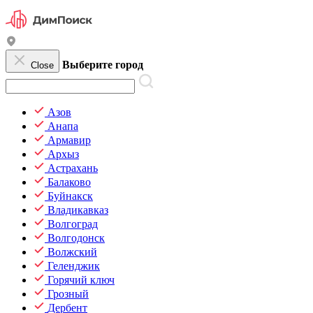
Выберите город
Close
Азов
Анапа
Армавир
Архыз
Астрахань
Балаково
Буйнакск
Владикавказ
Волгоград
Волгодонск
Волжский
Геленджик
Горячий ключ
Грозный
Дербент