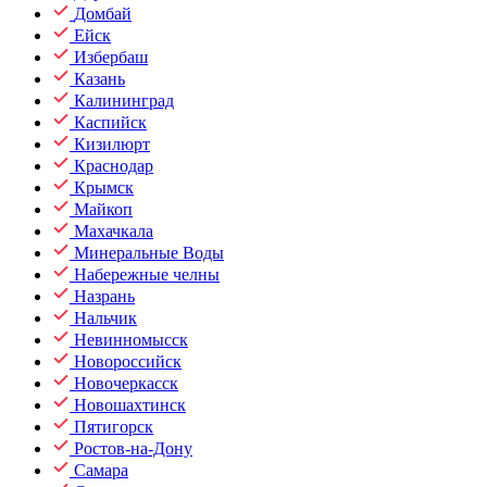
Домбай
Ейск
Избербаш
Казань
Калининград
Каспийск
Кизилюрт
Краснодар
Крымск
Майкоп
Махачкала
Минеральные Воды
Набережные челны
Назрань
Нальчик
Невинномысск
Новороссийск
Новочеркасск
Новошахтинск
Пятигорск
Ростов-на-Дону
Самара