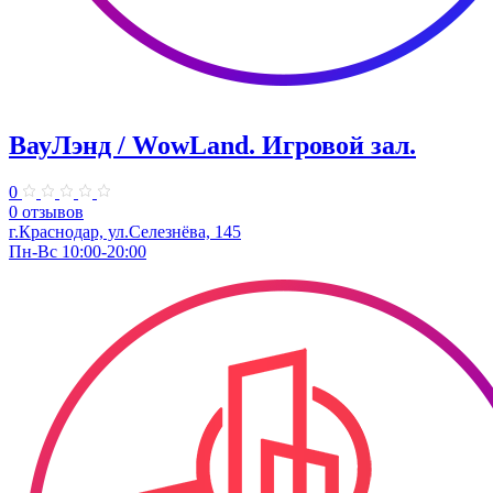
ВауЛэнд / WowLand. ​Игровой зал.
0
0 отзывов
г.Краснодар, ул.Селезнёва, 145
Пн-Вс 10:00-20:00