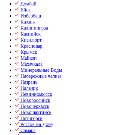
Домбай
Ейск
Избербаш
Казань
Калининград
Каспийск
Кизилюрт
Краснодар
Крымск
Майкоп
Махачкала
Минеральные Воды
Набережные челны
Назрань
Нальчик
Невинномысск
Новороссийск
Новочеркасск
Новошахтинск
Пятигорск
Ростов-на-Дону
Самара