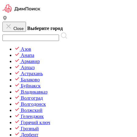
Выберите город
Close
Азов
Анапа
Армавир
Архыз
Астрахань
Балаково
Буйнакск
Владикавказ
Волгоград
Волгодонск
Волжский
Геленджик
Горячий ключ
Грозный
Дербент