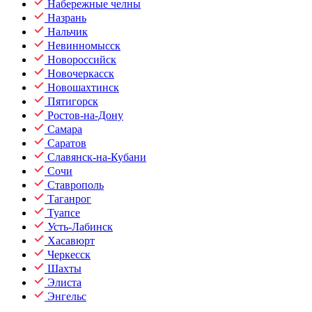
Набережные челны
Назрань
Нальчик
Невинномысск
Новороссийск
Новочеркасск
Новошахтинск
Пятигорск
Ростов-на-Дону
Самара
Саратов
Славянск-на-Кубани
Сочи
Ставрополь
Таганрог
Туапсе
Усть-Лабинск
Хасавюрт
Черкесск
Шахты
Элиста
Энгельс