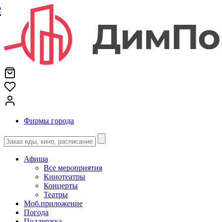
е
Фирмы города
Афиша
Все мероприятия
Кинотеатры
Концерты
Театры
Моб.приложение
Погода
Поддержка