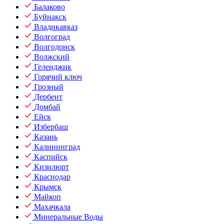
Балаково
Буйнакск
Владикавказ
Волгоград
Волгодонск
Волжский
Геленджик
Горячий ключ
Грозный
Дербент
Домбай
Ейск
Избербаш
Казань
Калининград
Каспийск
Кизилюрт
Краснодар
Крымск
Майкоп
Махачкала
Минеральные Воды