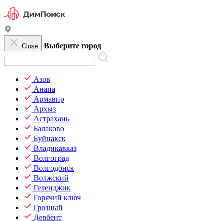
Выберите город
Close
Азов
Анапа
Армавир
Архыз
Астрахань
Балаково
Буйнакск
Владикавказ
Волгоград
Волгодонск
Волжский
Геленджик
Горячий ключ
Грозный
Дербент