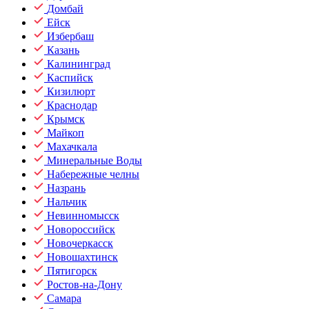
Домбай
Ейск
Избербаш
Казань
Калининград
Каспийск
Кизилюрт
Краснодар
Крымск
Майкоп
Махачкала
Минеральные Воды
Набережные челны
Назрань
Нальчик
Невинномысск
Новороссийск
Новочеркасск
Новошахтинск
Пятигорск
Ростов-на-Дону
Самара