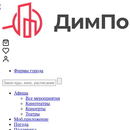
е
Фирмы города
Афиша
Все мероприятия
Кинотеатры
Концерты
Театры
Моб.приложение
Погода
Поддержка