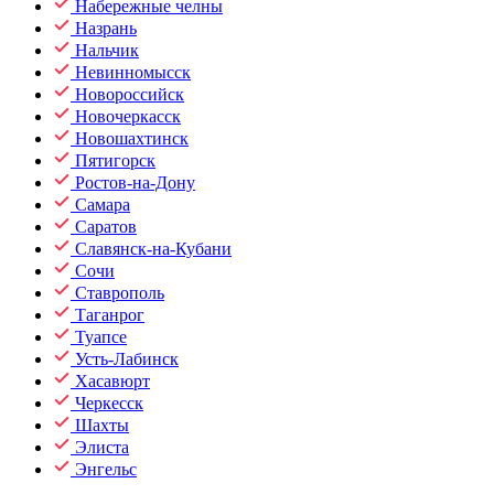
Набережные челны
Назрань
Нальчик
Невинномысск
Новороссийск
Новочеркасск
Новошахтинск
Пятигорск
Ростов-на-Дону
Самара
Саратов
Славянск-на-Кубани
Сочи
Ставрополь
Таганрог
Туапсе
Усть-Лабинск
Хасавюрт
Черкесск
Шахты
Элиста
Энгельс