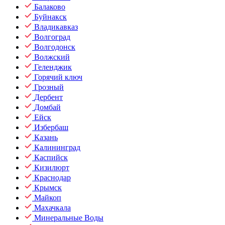
Балаково
Буйнакск
Владикавказ
Волгоград
Волгодонск
Волжский
Геленджик
Горячий ключ
Грозный
Дербент
Домбай
Ейск
Избербаш
Казань
Калининград
Каспийск
Кизилюрт
Краснодар
Крымск
Майкоп
Махачкала
Минеральные Воды