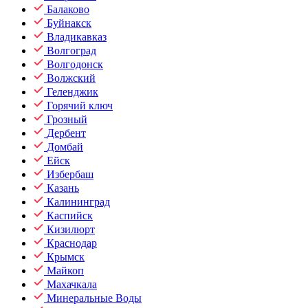
Балаково
Буйнакск
Владикавказ
Волгоград
Волгодонск
Волжский
Геленджик
Горячий ключ
Грозный
Дербент
Домбай
Ейск
Избербаш
Казань
Калининград
Каспийск
Кизилюрт
Краснодар
Крымск
Майкоп
Махачкала
Минеральные Воды