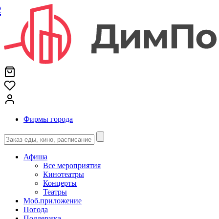
е
Фирмы города
Афиша
Все мероприятия
Кинотеатры
Концерты
Театры
Моб.приложение
Погода
Поддержка