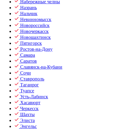
Набережные челны
Назрань
Нальчик
Невинномысск
Новороссийск
Новочеркасск
Новошахтинск
Пятигорск
Ростов-на-Дону
Самара
Саратов
Славянск-на-Кубани
Сочи
Ставрополь
Таганрог
Туапсе
Усть-Лабинск
Хасавюрт
Черкесск
Шахты
Элиста
Энгельс