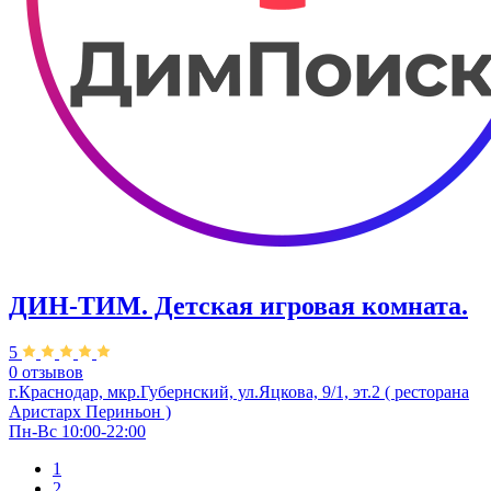
ДИН-ТИМ. Детская игровая комната.
5
0 отзывов
г.Краснодар, мкр.Губернский, ул.Яцкова, 9/1, эт.2 ( ресторана
Аристарх Периньон )
Пн-Вс 10:00-22:00
1
2