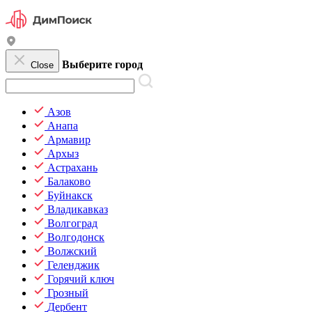
Выберите город
Close
Азов
Анапа
Армавир
Архыз
Астрахань
Балаково
Буйнакск
Владикавказ
Волгоград
Волгодонск
Волжский
Геленджик
Горячий ключ
Грозный
Дербент