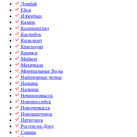
Домбай
Ейск
Избербаш
Казань
Калининград
Каспийск
Кизилюрт
Краснодар
Крымск
Майкоп
Махачкала
Минеральные Воды
Набережные челны
Назрань
Нальчик
Невинномысск
Новороссийск
Новочеркасск
Новошахтинск
Пятигорск
Ростов-на-Дону
Самара