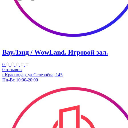
ВауЛэнд / WowLand. ​Игровой зал.
0
0 отзывов
г.Краснодар, ул.Селезнёва, 145
Пн-Вс 10:00-20:00