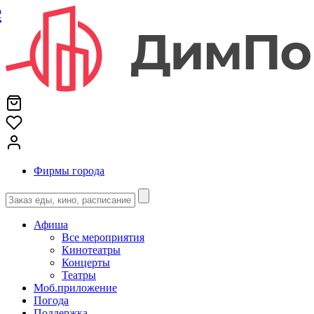
е
Фирмы города
Афиша
Все мероприятия
Кинотеатры
Концерты
Театры
Моб.приложение
Погода
Поддержка