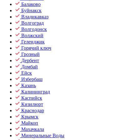
Балаково
Буйнакск
Владикавказ
Волгоград
Волгодонск
Волжский
Геленджик
Горячий ключ
Грозный
Дербент
Домбай
Ейск
Избербаш
Казань
Калининград
Каспийск
Кизилюрт
Краснодар
Крымск
Майкоп
Махачкала
Минеральные Воды