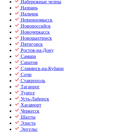
Набережные челны
Назрань
Нальчик
Невинномысск
Новороссийск
Новочеркасск
Новошахтинск
Пятигорск
Ростов-на-Дону
Самара
Саратов
Славянск-на-Кубани
Сочи
Ставрополь
Таганрог
Туапсе
Усть-Лабинск
Хасавюрт
Черкесск
Шахты
Элиста
Энгельс