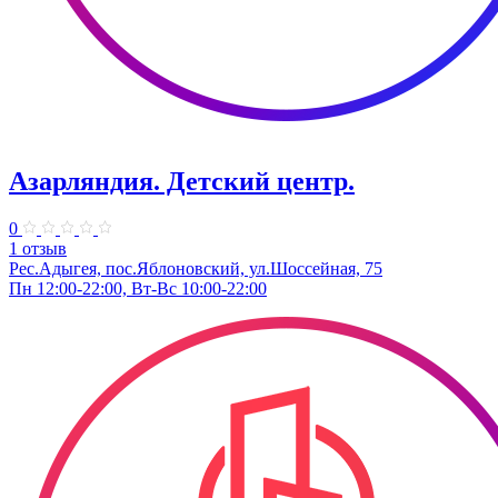
Азарляндия. ​Детский центр.
0
1 отзыв
Рес.Адыгея, пос.Яблоновский, ул.Шоссейная, 75
Пн 12:00-22:00, Вт-Вс 10:00-22:00