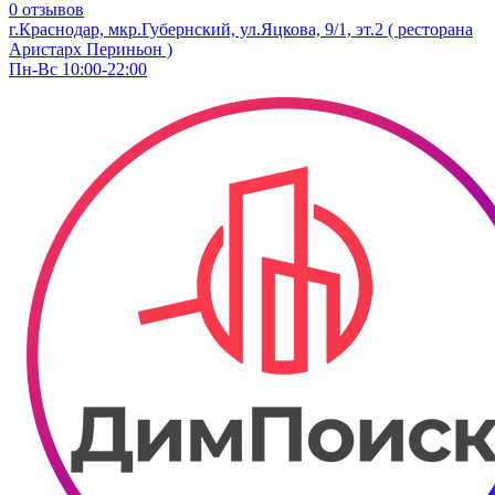
0 отзывов
г.Краснодар, мкр.Губернский, ул.Яцкова, 9/1, эт.2 ( ресторана
Аристарх Периньон )
Пн-Вс 10:00-22:00