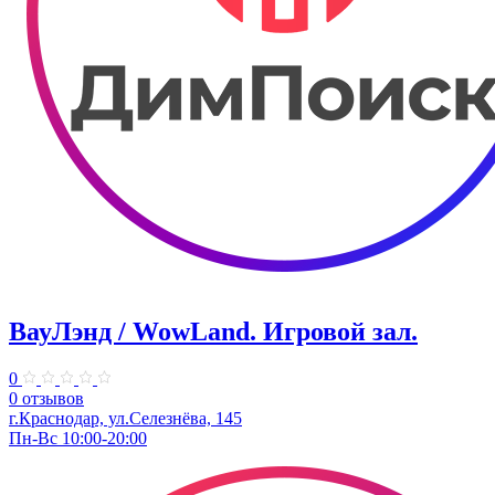
ВауЛэнд / WowLand. ​Игровой зал.
0
0 отзывов
г.Краснодар, ул.Селезнёва, 145
Пн-Вс 10:00-20:00