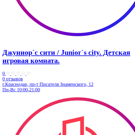
Джуниор`с сити / Junior`s city. ​Детская
игровая комната.
0
0 отзывов
​г.Краснодар, пр-т Писателя Знаменского, 12
Пн-Вс 10:00-21:00