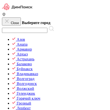
Выберите город
Close
Азов
Анапа
Армавир
Архыз
Астрахань
Балаково
Буйнакск
Владикавказ
Волгоград
Волгодонск
Волжский
Геленджик
Горячий ключ
Грозный
Дербент