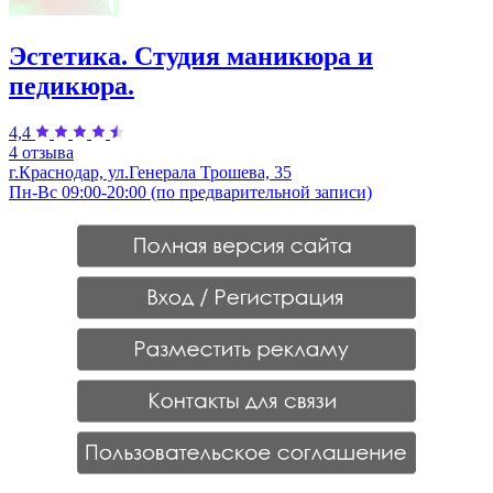
Эстетика. Студия маникюра и
педикюра.
4,4
4 отзыва
г.Краснодар, ул.Генерала Трошева, 35
Пн-Вс 09:00-20:00 (по предварительной записи)