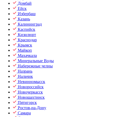
Домбай
Ейск
Избербаш
Казань
Калининград
Каспийск
Кизилюрт
Краснодар
Крымск
Майкоп
Махачкала
Минеральные Воды
Набережные челны
Назрань
Нальчик
Невинномысск
Новороссийск
Новочеркасск
Новошахтинск
Пятигорск
Ростов-на-Дону
Самара