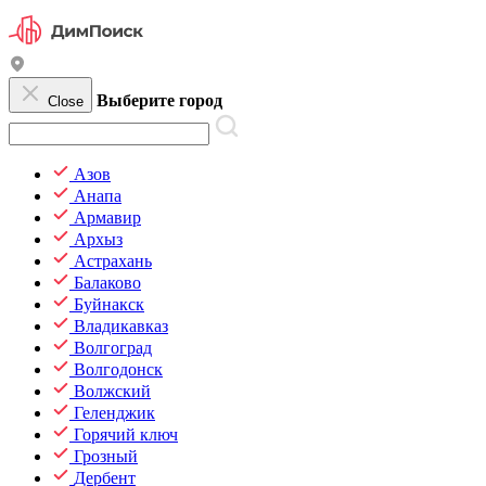
Выберите город
Close
Азов
Анапа
Армавир
Архыз
Астрахань
Балаково
Буйнакск
Владикавказ
Волгоград
Волгодонск
Волжский
Геленджик
Горячий ключ
Грозный
Дербент