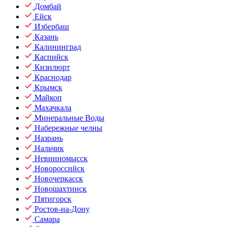
Домбай
Ейск
Избербаш
Казань
Калининград
Каспийск
Кизилюрт
Краснодар
Крымск
Майкоп
Махачкала
Минеральные Воды
Набережные челны
Назрань
Нальчик
Невинномысск
Новороссийск
Новочеркасск
Новошахтинск
Пятигорск
Ростов-на-Дону
Самара