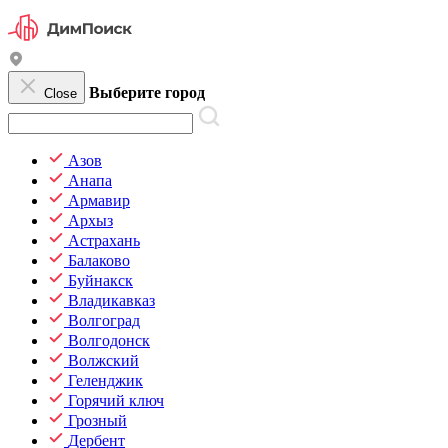
Выберите город
Close
Азов
Анапа
Армавир
Архыз
Астрахань
Балаково
Буйнакск
Владикавказ
Волгоград
Волгодонск
Волжский
Геленджик
Горячий ключ
Грозный
Дербент